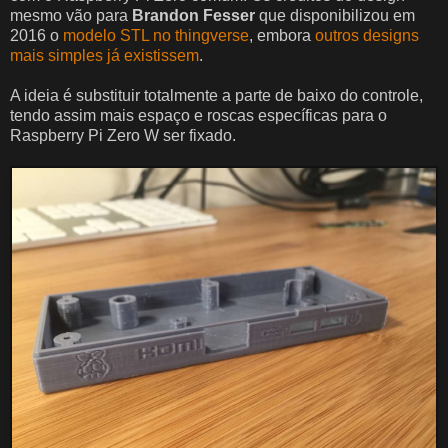
mesmo vão para
Brandon Fesser
que disponibilizou em
2016 o
modelo STL no thingverse
, embora
outros designs
mais simples já existissem
.
A ideia é substituir totalmente a parte de baixo do controle,
tendo assim mais espaço e roscas específicas para o
Raspberry Pi Zero W ser fixado.