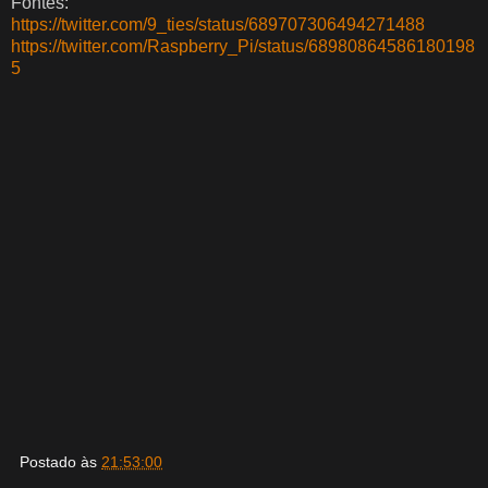
Fontes:
https://twitter.com/9_ties/status/689707306494271488
https://twitter.com/Raspberry_Pi/status/68980864586180198
5
Postado às
21:53:00