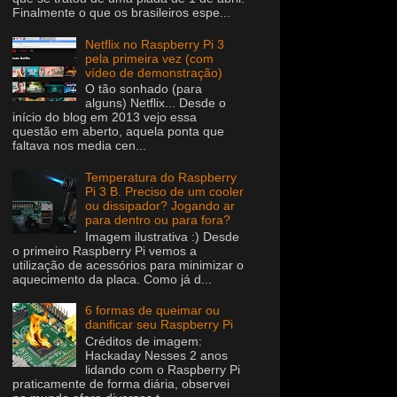
Finalmente o que os brasileiros espe...
Netflix no Raspberry Pi 3
pela primeira vez (com
vídeo de demonstração)
O tão sonhado (para
alguns) Netflix... Desde o
início do blog em 2013 vejo essa
questão em aberto, aquela ponta que
faltava nos media cen...
Temperatura do Raspberry
Pi 3 B. Preciso de um cooler
ou dissipador? Jogando ar
para dentro ou para fora?
Imagem ilustrativa :) Desde
o primeiro Raspberry Pi vemos a
utilização de acessórios para minimizar o
aquecimento da placa. Como já d...
6 formas de queimar ou
danificar seu Raspberry Pi
Créditos de imagem:
Hackaday Nesses 2 anos
lidando com o Raspberry Pi
praticamente de forma diária, observei