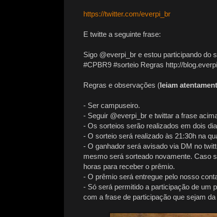
https://twitter.com/everpi_br
E twitte a seguinte frase:
Sigo @everpi_br e estou participando do 
#CPBR9 #sorteio Regras http://blog.everpi
Regras e observações (
leiam atentamen
- Ser campuseiro.
- Seguir @everpi_br e twittar a frase acim
- Os sorteios serão realizados em dois d
- O sorteio será realizado às 21:30h na qu
- O ganhador será avisado via DM no twit
mesmo será sorteado novamente. Caso sej
horas para receber o prêmio.
- O prêmio será entregue pelo nosso con
- Só será permitido a participação de um per
com a frase de participação que sejam da