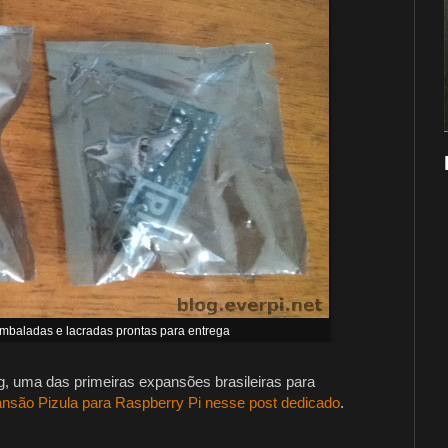
mbaladas e lacradas prontas para entrega
g, uma das primeiras expansões brasileiras para
nsão Pizula para Raspberry Pi nesse post dedicado
.