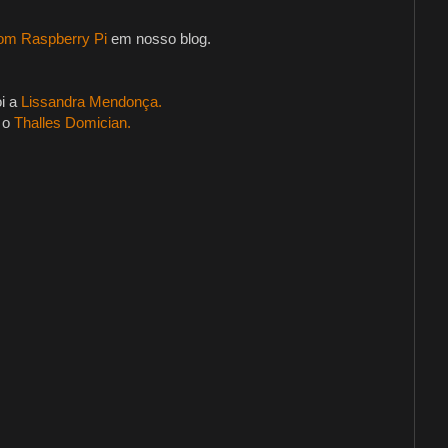
com Raspberry Pi
em nosso blog.
oi a
Lissandra Mendonça.
i o
Thalles Domician.