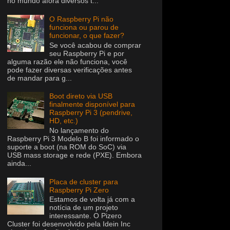
no mundo afora diversos t...
O Raspberry Pi não
funciona ou parou de
funcionar, o que fazer?
Se você acabou de comprar
seu Raspberry Pi e por
alguma razão ele não funciona, você
pode fazer diversas verificações antes
de mandar para g...
Boot direto via USB
finalmente disponível para
Raspberry Pi 3 (pendrive,
HD, etc.)
No lançamento do
Raspberry Pi 3 Modelo B foi informado o
suporte a boot (na ROM do SoC) via
USB mass storage e rede (PXE). Embora
ainda...
Placa de cluster para
Raspberry Pi Zero
Estamos de volta já com a
notícia de um projeto
interessante. O Pizero
Cluster foi desenvolvido pela Idein Inc