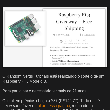
O Random Nerds Tutorials está realizando o sorteio de um
Raspberry Pi 3 Modelo B.
Para participar é necessário ter mais de
21
anos.
O total em prêmios chega à $37 (R$142,77). Tudo que é
necessário fazer é
entrar nessa página
, responder a