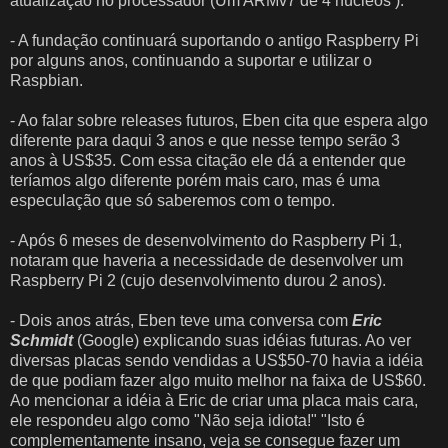
atualização no processador (Um ARMv7 de 4 núcleos ).
- A fundação continuará suportando o antigo Raspberry Pi
por alguns anos, continuando a suportar e utilizar o
Raspbian.
- Ao falar sobre releases futuros, Eben cita que espera algo
diferente para daqui 3 anos e que nesse tempo serão 3
anos à US$35. Com essa citação ele dá a entender que
teríamos algo diferente porém mais caro, mas é uma
especulação que só saberemos com o tempo.
- Após 6 meses de desenvolvimento do Raspberry Pi 1,
notaram que haveria a necessidade de desenvolver um
Raspberry Pi 2 (cujo desenvolvimento durou 2 anos).
- Dois anos atrás, Eben teve uma conversa com
Eric
Schmidt
(Google) explicando suas idéias futuras. Ao ver
diversas placas sendo vendidas a US$50-70 havia a idéia
de que podiam fazer algo muito melhor na faixa de US$60.
Ao mencionar a idéia à Eric de criar uma placa mais cara,
ele respondeu algo como "Não seja idiota!" "Isto é
complementamente insano, veja se consegue fazer um