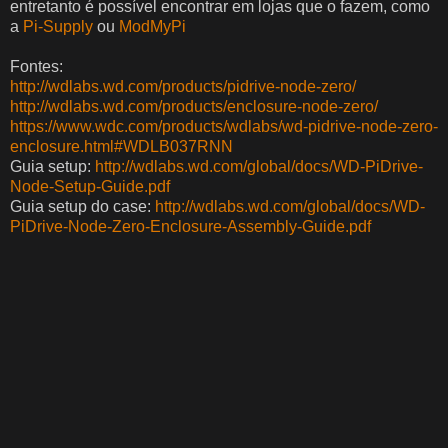
entretanto é possível encontrar em lojas que o fazem, como
a
Pi-Supply
ou
ModMyPi
Fontes:
http://wdlabs.wd.com/products/pidrive-node-zero/
http://wdlabs.wd.com/products/enclosure-node-zero/
https://www.wdc.com/products/wdlabs/wd-pidrive-node-zero-
enclosure.html#WDLB037RNN
Guia setup:
http://wdlabs.wd.com/global/docs/WD-PiDrive-
Node-Setup-Guide.pdf
Guia setup do case:
http://wdlabs.wd.com/global/docs/WD-
PiDrive-Node-Zero-Enclosure-Assembly-Guide.pdf