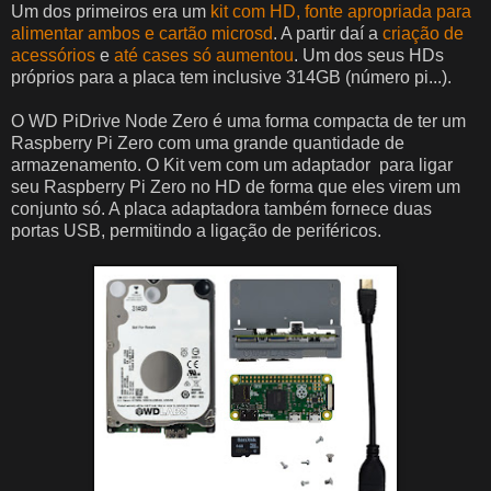
Um dos primeiros era um
kit com HD, fonte apropriada para
alimentar ambos e cartão microsd
. A partir daí a
criação de
acessórios
e
até cases só aumentou
. Um dos seus HDs
próprios para a placa tem inclusive 314GB (número pi...).
O WD PiDrive Node Zero é uma forma compacta de ter um
Raspberry Pi Zero com uma grande quantidade de
armazenamento. O Kit vem com um adaptador para ligar
seu Raspberry Pi Zero no HD de forma que eles virem um
conjunto só. A placa adaptadora também fornece duas
portas USB, permitindo a ligação de periféricos.