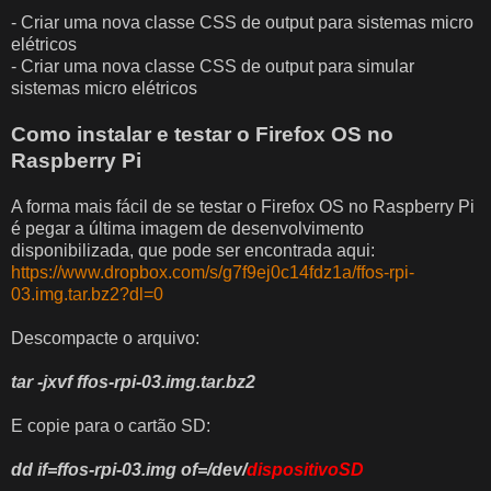
- Criar uma nova classe CSS de output para sistemas micro
elétricos
- Criar uma nova classe CSS de output para simular
sistemas micro elétricos
Como instalar e testar o Firefox OS no
Raspberry Pi
A forma mais fácil de se testar o Firefox OS no Raspberry Pi
é pegar a última imagem de desenvolvimento
disponibilizada, que pode ser encontrada aqui:
https://www.dropbox.com/s/g7f9ej0c14fdz1a/ffos-rpi-
03.img.tar.bz2?dl=0
Descompacte o arquivo:
tar -jxvf ffos-rpi-03.img.tar.bz2
E copie para o cartão SD:
dd if=
ffos-rpi-03.img of=/dev/
dispositivoSD