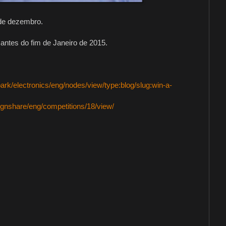
 de dezembro.
antes do fim de Janeiro de 2015.
ark/electronics/eng/nodes/view/type:blog/slug:win-a-
ignshare/eng/competitions/18/view/