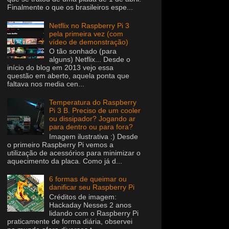
Finalmente o que os brasileiros espe...
Netflix no Raspberry Pi 3
pela primeira vez (com
vídeo de demonstração)
O tão sonhado (para
alguns) Netflix... Desde o
início do blog em 2013 vejo essa
questão em aberto, aquela ponta que
faltava nos media cen...
Temperatura do Raspberry
Pi 3 B. Preciso de um cooler
ou dissipador? Jogando ar
para dentro ou para fora?
Imagem ilustrativa :) Desde
o primeiro Raspberry Pi vemos a
utilização de acessórios para minimizar o
aquecimento da placa. Como já d...
6 formas de queimar ou
danificar seu Raspberry Pi
Créditos de imagem:
Hackaday Nesses 2 anos
lidando com o Raspberry Pi
praticamente de forma diária, observei