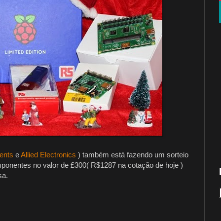
ents
e
Allied Electronics
) também está fazendo um sorteio
mponentes no valor de £300( R$1287 na cotação de hoje )
sa.