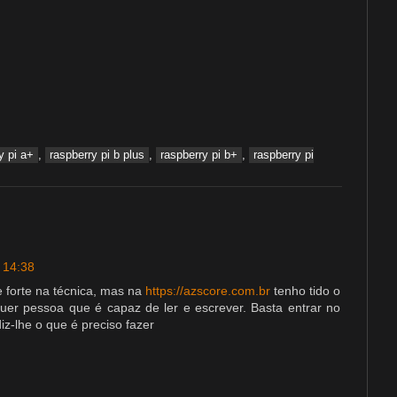
y pi a+
,
raspberry pi b plus
,
raspberry pi b+
,
raspberry pi
 14:38
 forte na técnica, mas na
https://azscore.com.br
tenho tido o
er pessoa que é capaz de ler e escrever. Basta entrar no
diz-lhe o que é preciso fazer