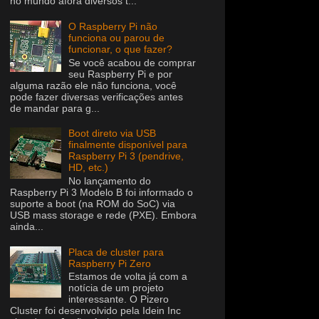
no mundo afora diversos t...
O Raspberry Pi não
funciona ou parou de
funcionar, o que fazer?
Se você acabou de comprar
seu Raspberry Pi e por
alguma razão ele não funciona, você
pode fazer diversas verificações antes
de mandar para g...
Boot direto via USB
finalmente disponível para
Raspberry Pi 3 (pendrive,
HD, etc.)
No lançamento do
Raspberry Pi 3 Modelo B foi informado o
suporte a boot (na ROM do SoC) via
USB mass storage e rede (PXE). Embora
ainda...
Placa de cluster para
Raspberry Pi Zero
Estamos de volta já com a
notícia de um projeto
interessante. O Pizero
Cluster foi desenvolvido pela Idein Inc