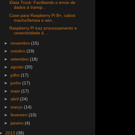
iData Truck: Facilitando o envio de
dados à transp...
Case para Raspberry Pi B+, cabos
macho/femea e sen...
Raspberry Pi traz processamento e
conectividade à ...
►
novembro
(15)
►
outubro
(19)
►
setembro
(18)
►
agosto
(20)
►
julho
(17)
►
junho
(17)
►
maio
(17)
►
abril
(24)
►
março
(14)
►
fevereiro
(10)
►
janeiro
(4)
►
2013
(38)