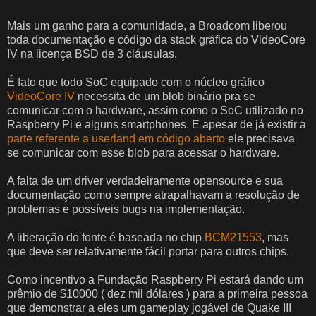
Mais um ganho para a comunidade, a Broadcom liberou
toda documentação e código da stack gráfica do VideoCore
IV na licença BSD de 3 cláusulas.
É fato que todo SoC equipado com o núcleo gráfico
VideoCore IV
necessita de um blob binário pra se
comunicar com o hardware, assim como o SoC utilizado no
Raspberry Pi e alguns smartphones. E apesar de já existir a
parte referente a userland em código aberto
ele precisava
se comunicar com esse blob para acessar o hardware.
A falta de um driver verdadeiramente opensource e sua
documentação como sempre atrapalhavam a resolução de
problemas e possíveis bugs na implementação.
A liberação do fonte é baseada no chip
BCM21553
, mas
que deve ser relativamente fácil portar para outros chips.
Como incentivo a Fundação Raspberry Pi estará dando um
prêmio de $10000 ( dez mil dólares ) para a primeira pessoa
que demonstrar a eles um gameplay jogável de Quake III