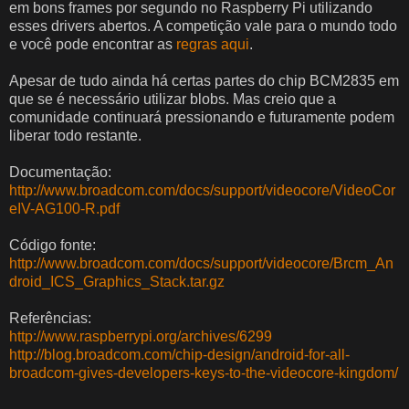
em bons frames por segundo no Raspberry Pi utilizando
esses drivers abertos. A competição vale para o mundo todo
e você pode encontrar as
regras aqui
.
Apesar de tudo ainda há certas partes do chip BCM2835 em
que se é necessário utilizar blobs. Mas creio que a
comunidade continuará pressionando e futuramente podem
liberar todo restante.
Documentação:
http://www.broadcom.com/docs/support/videocore/VideoCor
eIV-AG100-R.pdf
Código fonte:
http://www.broadcom.com/docs/support/videocore/Brcm_An
droid_ICS_Graphics_Stack.tar.gz
Referências:
http://www.raspberrypi.org/archives/6299
http://blog.broadcom.com/chip-design/android-for-all-
broadcom-gives-developers-keys-to-the-videocore-kingdom/